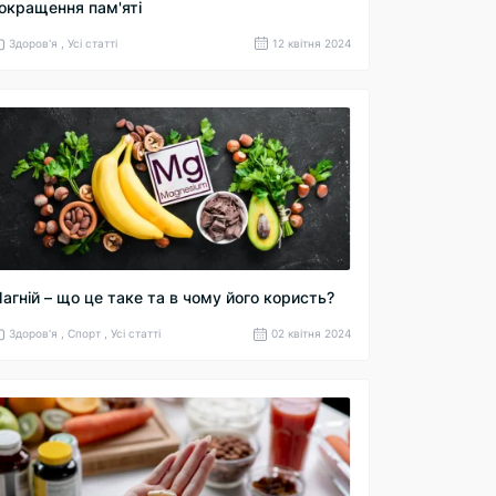
окращення пам'яті
Здоров'я , Усі статті
12 квітня 2024
агній – що це таке та в чому його користь?
Здоров'я , Спорт , Усі статті
02 квітня 2024