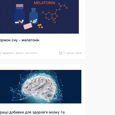
ормон сну – мелатонін
Здоров'я , Краса , Усі статті
17 квітня 2024
ращі добавки для здоров'я мозку та