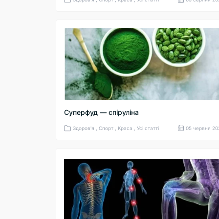
Суперфуд — спіруліна
Здоров'я , Спорт , Краса , Усі статті
05 червня 20