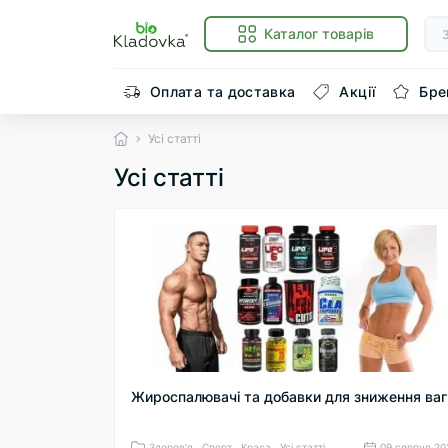
Каталог товарів
Оплата та доставка
Акції
Бре
Усі статті
Усі статті
Жироспалювачі та добавки для зниження ваг
Здоров'я , Спорт , Краса , Усі статті
09 серпня 20