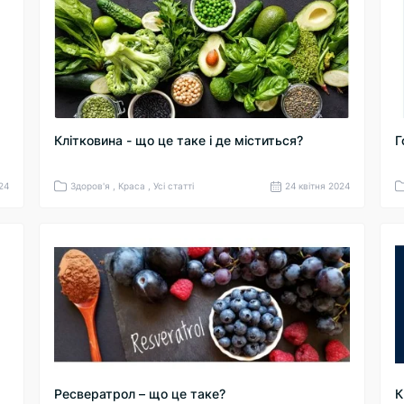
Клітковина - що це таке і де міститься?
Г
24
Здоров'я , Краса , Усі статті
24 квітня 2024
Ресвератрол – що це таке?
К