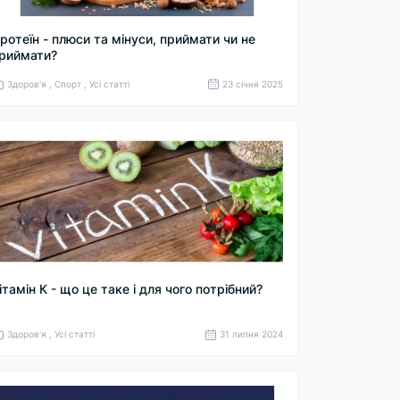
ротеїн - плюси та мінуси, приймати чи не
риймати?
Здоров'я , Спорт , Усі статті
23 cічня 2025
ітамін К - що це таке і для чого потрібний?
Здоров'я , Усі статті
31 липня 2024