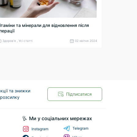
ітаміни та мінерали для відновлення після
перації
Здоров'я , Усі статті
02 квітня 2024
кції та знижки
Підписатися
 розсилку
Ми у соціальних мережах
Telegram
Instagram