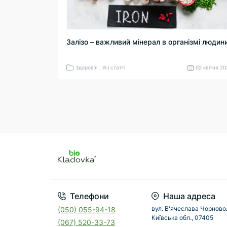
Залізо – важливий мінерал в організмі людин
Здоров'я , Усі статті
02 квітня 2
Телефони
Наша адреса
вул. В'ячеслава Чорновол
(050) 055-94-18
Київська обл., 07405
(067) 520-33-73