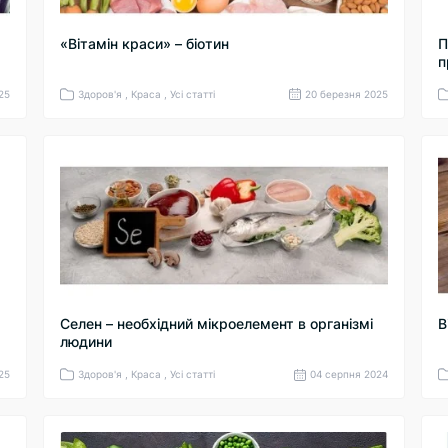
«Вітамін краси» – біотин
П
п
25
Здоров'я , Краса , Усі статті
20 березня 2025
Селен – необхідний мікроелемент в організмі
В
людини
025
Здоров'я , Краса , Усі статті
04 серпня 2024