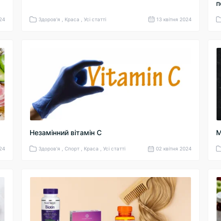
п
024
Здоров'я , Краса , Усі статті
13 квітня 2024
Незамінний вітамін С
М
024
Здоров'я , Спорт , Краса , Усі статті
02 квітня 2024