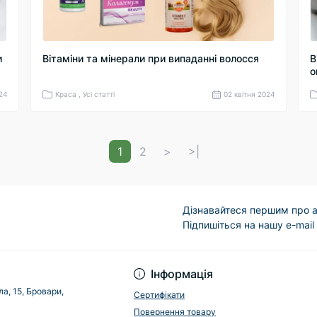
и
Вітаміни та мінерали при випаданні волосся
В
о
024
Краса , Усі статті
02 квітня 2024
1
2
>
>|
Дізнавайтеся першим про а
Підпишіться на нашу e-mail
Інформація
а, 15, Бровари,
Сертифікати
Повернення товару