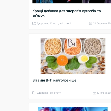
Кращі добавки для здоров'я суглобів та
зв'язок
Здоров'я , Спорт , Усі статті
21 березня 20
Вітамін В-1: найголовніше
Здоров'я , Усі статті
17 cічня 2