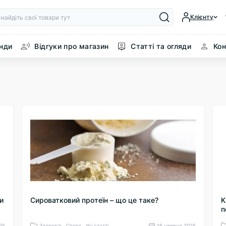
Клієнту
нди
Відгуки про магазин
Статті та огляди
Кон
и
Сироватковий протеїн – що це таке?
К
п
25
Здоров'я , Спорт , Усі статті
16 червня 2025