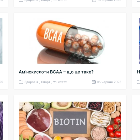
Амінокислоти BCAA – що це таке?
Н
25
Здоров'я , Спорт , Усі статті
05 червня 2025