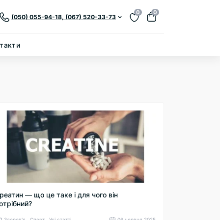
0
0
(050) 055-94-18, (067) 520-33-73
такти
реатин — що це таке і для чого він
отрібний?
Здоров'я , Спорт , Усі статті
06 червня 2025