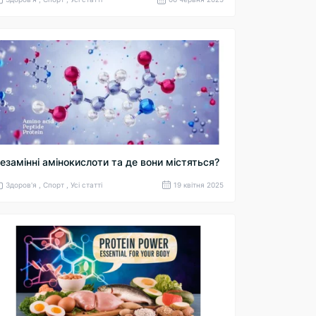
езамінні амінокислоти та де вони містяться?
Здоров'я , Спорт , Усі статті
19 квітня 2025