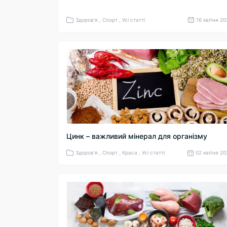
Здоров'я , Спорт , Усі статті
16 квітня 2
Цинк – важливий мінерал для організму
Здоров'я , Спорт , Краса , Усі статті
02 квітня 2