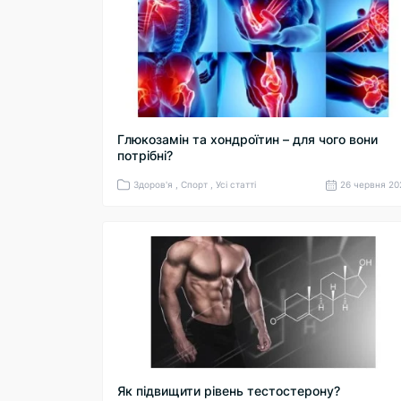
Глюкозамін та хондроїтин – для чого вони
потрібні?
Здоров'я , Спорт , Усі статті
26 червня 20
Як підвищити рівень тестостерону?