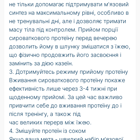
не тільки допомагає підтримувати м'язовий
синтез на максимальному рівні, особливо в
не тренувальні дні, але і дозволяє тримати
масу тіла під контролем. Прийом порції
сироваткового протеїну перед вечерею
дозволить йому в шлунку змішатися з їжею,
що фізично продовжить його засвоєння і
замінить за дією казеїн.
3. Дотримуйтесь режиму прийому протеїну
Вживання сироваткового протеїну покаже
ефективність лише через 3-4 тижні при
щоденному прийомі. За цей час важливо
привчити себе до вживання протеїну до і
після тренінгу, а також під
час великих перерв
між їжею.
4. Змішуйте протеїн із соком
Якщо ваша мета - швидкий набір м'язової