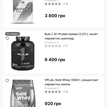
В наявності
0
3 800 грн
Rule 1, R1 Protein Isolate (2.27г), ізолят
Хіт-продаж
сироватки, шоколад
В наявності
1
6 400 грн
VPLab, Gold Whey (500г), концентрат
сироватки, ваніль
В наявності
0
920 грн