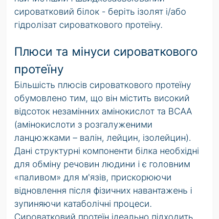
сироватковий білок - беріть ізолят і/або
гідролізат сироваткового протеїну.
Плюси та мінуси сироваткового
протеїну
Більшість плюсів сироваткового протеїну
обумовлено тим, що він містить високий
відсоток незамінних амінокислот та BCAA
(амінокислоти з розгалуженими
ланцюжками – валін, лейцин, ізолейцин).
Дані структурні компоненти білка необхідні
для обміну речовин людини і є головним
«паливом» для м'язів, прискорюючи
відновлення після фізичних навантажень і
зупиняючи катаболічні процеси.
Сироватковий протеїн ідеально підходить