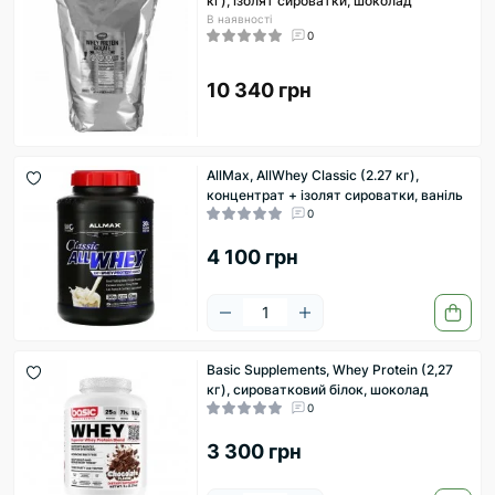
кг), ізолят сироватки, шоколад
В наявності
0
10 340 грн
AllMax, AllWhey Classic (2.27 кг),
концентрат + ізолят сироватки, ваніль
0
4 100 грн
Basic Supplements, Whey Protein (2,27
кг), сироватковий білок, шоколад
0
3 300 грн