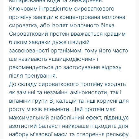
випарювання води та знежирення.
Ключовим інгредієнтом сироваткового
протеїну завжди є концентрована молочна
сироватка, або ізолят молочного білка.
Сироватковий протеїн вважається кращим
білком завдяки дуже швидкій
засвоюваності організмом, тому його часто
ще називають
«
швидкодіючим
»
і
рекомендується до застосування відразу
після тренування.
До складу сироваткового протеїну входять
як замінні та незамінні амінокислоти, так і
вітаміни групи В, кальцій та інші корисні для
росту м'язів елементи. Цей протеїн має
максимальний анаболічний ефект, підвищує
азотистий баланс і найкраще підходить для
набору м'язової маси та створення рельєфу.