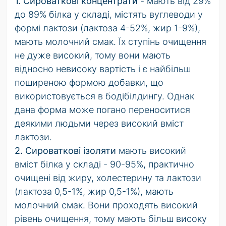
1. Сироваткові концентрати
- мають від 29%
до 89% білка у складі, містять вуглеводи у
формі лактози (лактоза 4-52%, жир 1-9%),
мають молочний смак. Їх ступінь очищення
не дуже високий, тому вони мають
відносно невисоку вартість і є найбільш
поширеною формою добавки, що
використовується в бодібілдингу. Однак
дана форма може погано переноситися
деякими людьми через високий вміст
лактози.
2. Сироваткові ізоляти
мають високий
вміст білка у складі - 90-95%, практично
очищені від жиру, холестерину та лактози
(лактоза 0,5-1%, жир 0,5-1%), мають
молочний смак. Вони проходять високий
рівень очищення, тому мають більш високу