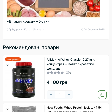
«Вітамін краси» – біотин
Здоров'я, Краса, Усі статті
20 березня 2025
Рекомендовані товари
AllMax, AllWhey Classic (2.27 кг),
Хіт-продаж
концентрат + ізолят сироватки,
шоколад
0
4 100 грн
Now Foods, Whey Protein Isolate (4,54