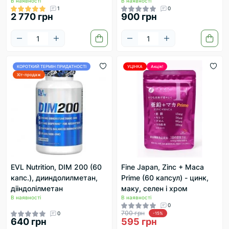
В наявності
В наявності
1
0
2 770 грн
900 грн
КОРОТКИЙ ТЕРМІН ПРИДАТНОСТІ
УЦІНКА
Акція!
Хіт-продаж
EVL Nutrition, DIM 200 (60
Fine Japan, Zinc + Maca
капс.), дииндолилметан,
Prime (60 капсул) - цинк,
дііндолілметан
маку, селен і хром
В наявності
В наявності
0
700 грн
0
-15%
640 грн
595 грн