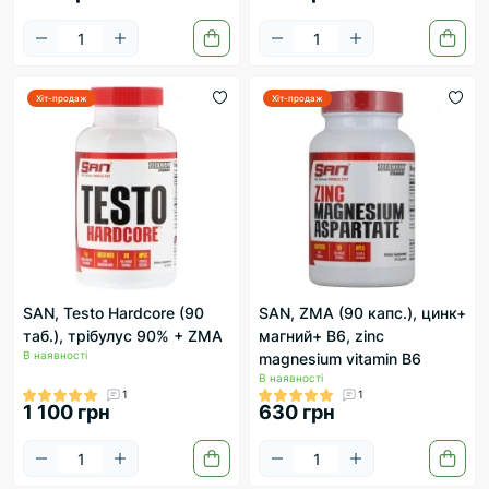
Хіт-продаж
Хіт-продаж
SAN, Testo Hardcore (90
SAN, ZMA (90 капс.), цинк+
таб.), трібулус 90% + ZMA
магний+ В6, zinc
В наявності
magnesium vitamin B6
В наявності
1
1
1 100 грн
630 грн