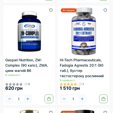
Хіт-продаж
Gaspari Nutrition, ZM-
Hi-Tech Pharmaceuticals,
Complex (90 капс), ZMA,
Fadogia Agrestis 20:1 (90
цинк магній В6
таб.), бустер
В наявності
тестостерону рослинний
В наявності
0
1
620 грн
1 510 грн
Хіт-продаж