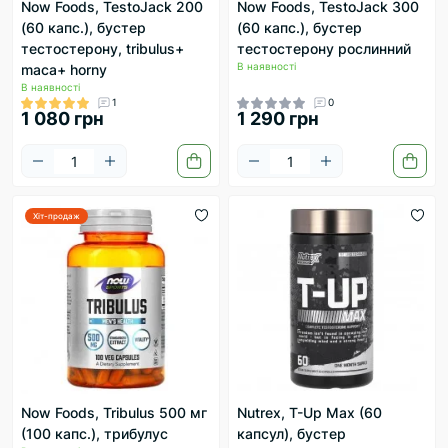
Now Foods, TestoJack 200
Now Foods, TestoJack 300
(60 капс.), бустер
(60 капс.), бустер
тестостерону, tribulus+
тестостерону рослинний
В наявності
maca+ horny
В наявності
1
0
1 080 грн
1 290 грн
Хіт-продаж
Now Foods, Tribulus 500 мг
Nutrex, T-Up Max (60
(100 капс.), трибулус
капсул), бустер