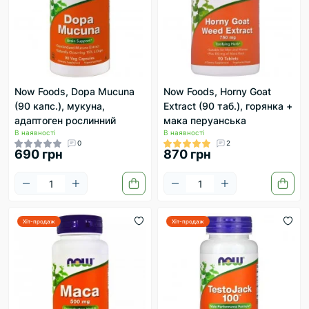
Now Foods, Dopa Mucuna
Now Foods, Horny Goat
(90 капс.), мукуна,
Extract (90 таб.), горянка +
адаптоген рослинний
мака перуанська
В наявності
В наявності
0
2
690 грн
870 грн
Хіт-продаж
Хіт-продаж