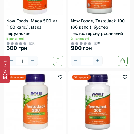
Now Foods, Maca 500 мг
Now Foods, TestoJack 100
(100 капс.), мака
(60 капс.), бустер
перуанская
тестостерону рослинний
В наявності
В наявності
0
0
500 грн
900 грн
Фільтр
Хіт-продаж
Хіт-продаж