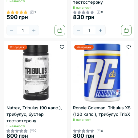
В наявності
тестостерону
В наявності
1
0
590 грн
830 грн
Хіт-продаж
Хіт-продаж
Nutrex, Tribulus (90 капс.),
Ronnie Coleman, Tribulus XS
трибулус, бустер
(120 капс.), трибулус TribX
В наявності
тестостерону
В наявності
0
0
800 грн
800 грн