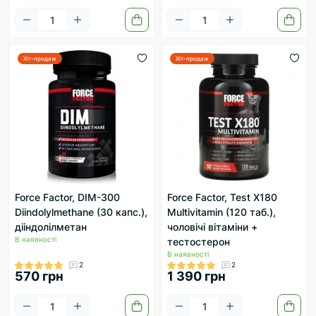
Хіт-продаж
Хіт-продаж
Force Factor, DIM-300
Force Factor, Test X180
Diindolylmethane (30 капс.),
Multivitamin (120 таб.),
дііндолілметан
чоловічі вітаміни +
В наявності
тестостерон
В наявності
2
2
570 грн
1 390 грн