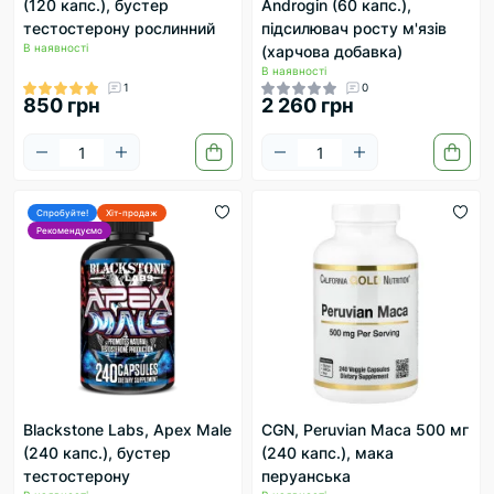
(120 капс.), бустер
Androgin (60 капс.),
тестостерону рослинний
підсилювач росту м'язів
В наявності
(харчова добавка)
В наявності
1
0
850 грн
2 260 грн
Спробуйте!
Хіт-продаж
Рекомендуємо
Blackstone Labs, Apex Male
CGN, Peruvian Maca 500 мг
(240 капс.), бустер
(240 капс.), мака
тестостерону
перуанська