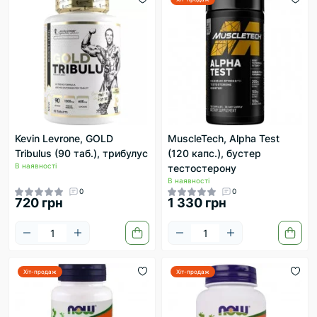
Kevin Levrone, GOLD
MuscleTech, Alpha Test
Tribulus (90 таб.), трибулус
(120 капс.), бустер
В наявності
тестостерону
В наявності
0
0
720 грн
1 330 грн
Хіт-продаж
Хіт-продаж