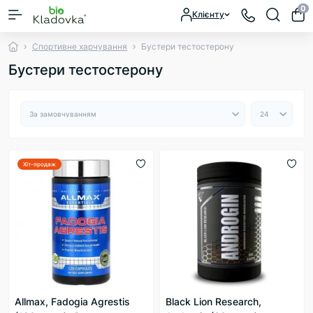
0
Клієнту
Спортивне харчування
Бустери тестостерону
Бустери тестостерону
Хіт-продаж
Allmax, Fadogia Agrestis
Black Lion Research,