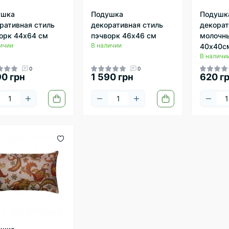
ушка
Подушка
Подушк
ративная стиль
декоративная стиль
декорат
орк 44х64 см
пэчворк 46х46 см
молочн
ичии
В наличии
40х40с
В наличи
0
0
90 грн
1 590 грн
620 г