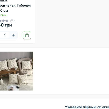
ушка
ративная, Гобелен
0 см
ичии
0
40 грн
Узнавайте первым об акц