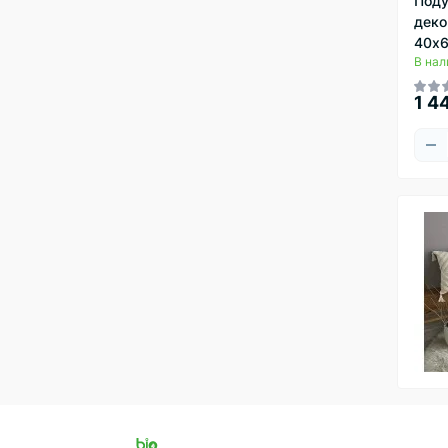
Под
деко
40х6
В нал
1 4