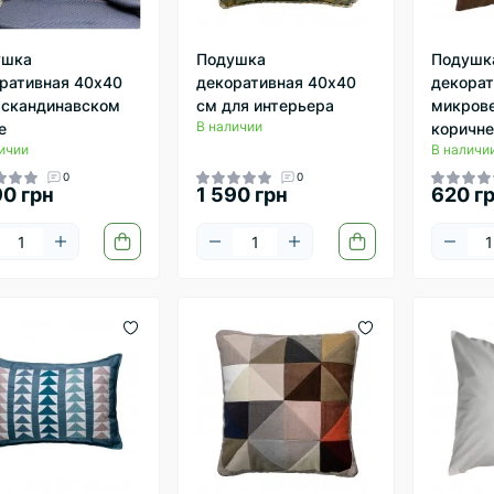
ушка
Подушка
Подушк
ративная 40х40
декоративная 40х40
декорат
 скандинавском
см для интерьера
микрове
В наличии
е
коричне
ичии
В наличи
0
0
90 грн
1 590 грн
620 г