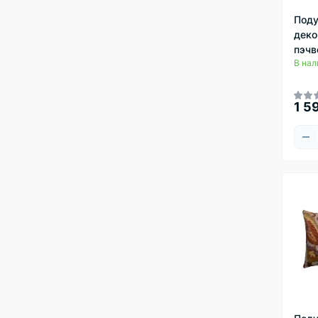
Под
деко
пэчв
В нал
1 5