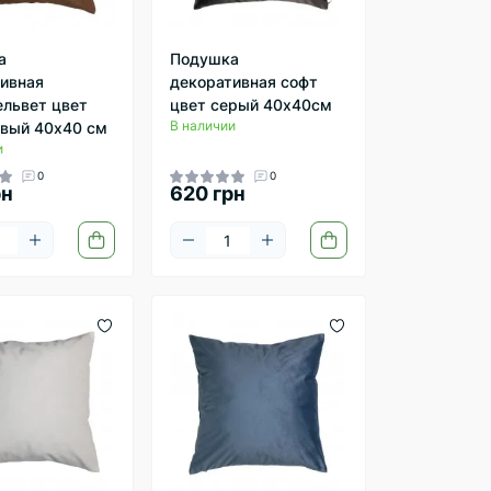
а
Подушка
ивная
декоративная софт
львет цвет
цвет серый 40х40см
В наличии
вый 40х40 см
и
0
0
рн
620 грн