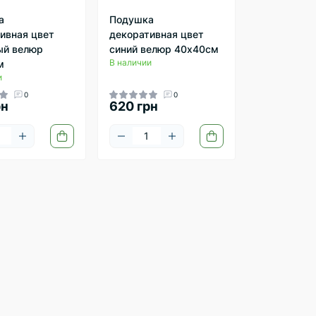
а
Подушка
ивная цвет
декоративная цвет
ый велюр
синий велюр 40х40см
В наличии
м
и
0
0
рн
620 грн