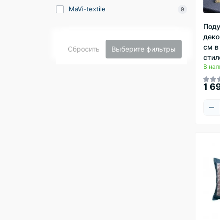
MaVi-textile
9
Под
деко
см в
Сбросить
Выберите фильтры
стил
В нал
1 6