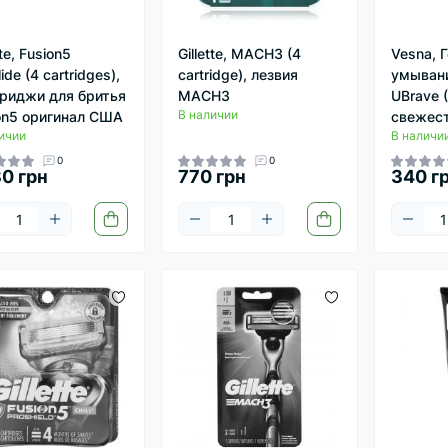
tte, Fusion5
Gillette, MACH3 (4
Vesna, 
ide (4 cartridges),
cartridge), лезвия
умывани
риджи для бритья
MACH3
UBrave 
В наличии
on5 оригинал США
свежест
ичии
В наличи
0
0
30 грн
770 грн
340 г