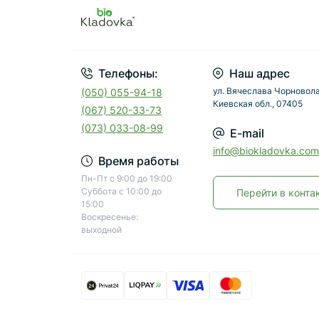
Телефоны:
Наш адрес
ул. Вячеслава Чорновола
(050) 055-94-18
Киевская обл., 07405
(067) 520-33-73
(073) 033-08-99
E-mail
info@biokladovka.com
Время работы
Пн-Пт с 9:00 до 19:00
Суббота с 10:00 до
Перейти в конта
15:00
Воскресенье:
выходной