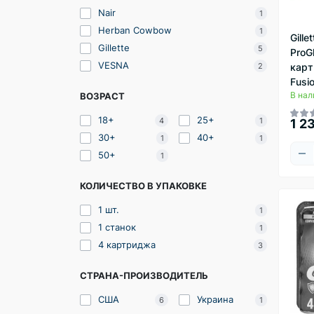
Nair
1
Herban Cowbow
1
Gille
Gillette
5
ProGl
VESNA
2
карт
Fusi
В нал
ВОЗРАСТ
18+
25+
4
1
1 2
30+
40+
1
1
50+
1
КОЛИЧЕСТВО В УПАКОВКЕ
1 шт.
1
1 станок
1
4 картриджа
3
СТРАНА-ПРОИЗВОДИТЕЛЬ
США
Украина
6
1