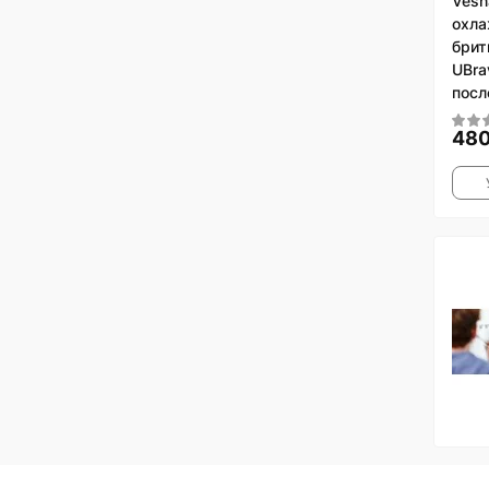
Vesn
охл
брит
UBra
посл
480