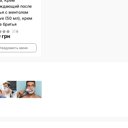
a, Крем
аждающий после
ья с ментолом
ve (50 мл), крем
е бритья
0
 грн
Уведомить меня