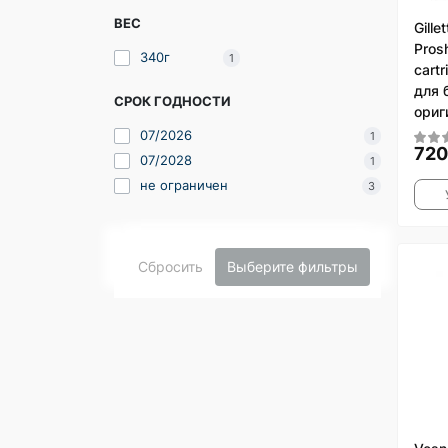
ВЕС
Gille
Prosh
340г
1
cart
для 
СРОК ГОДНОСТИ
ориг
07/2026
1
720
07/2028
1
не ограничен
3
Сбросить
Выберите фильтры