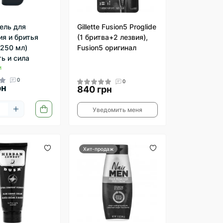
Гель для
Gillette Fusion5 Proglide
я и бритья
(1 бритва+2 лезвия),
(250 мл)
Fusion5 оригинал
ь и сила
и
0
0
рн
840 грн
Уведомить меня
Хит-продаж