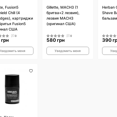
tte, Fusion5
Gillette, MACH3 (1
Herban 
ield Chill (4
бритва+2 лезвия),
Shave Ba
ridges), картриджи
лезвия MACH3
бальзам
бритья Fusion5
(оригинал США)
инал США
0
0
 грн
580 грн
390 г
Уведомить меня
Уведомить меня
Уве