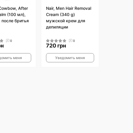
Cowbow, After
Nair, Men Hair Removal
lm (100 мл),
Cream (340 g)
 после бритья
мужской крем для
депиляции
0
0
рн
720 грн
домить меня
Уведомить меня