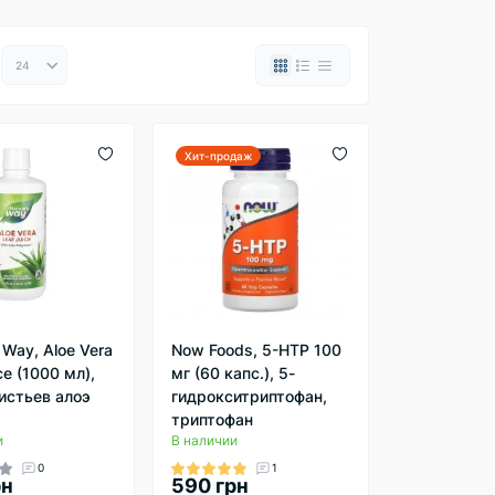
Хит-продаж
 Way, Aloe Vera
Now Foods, 5-HTP 100
ce (1000 мл),
мг (60 капс.), 5-
листьев алоэ
гидрокситриптофан,
триптофан
и
В наличии
0
1
рн
590 грн