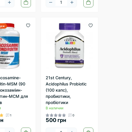
даж
ucosamine-
21st Century,
itin-MSM (90
Acidophilus Probiotic
люкозаміин-
(100 капс),
итин-МСМ для
пробиотики,
в
пробіотики
и
В наличии
1
0
рн
500 грн