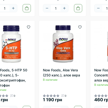
Foods, 5-HTP 50
Now Foods, Aloe Vera
Now Foo
0 капс.), 5-
(250 капс.), алое вера
Concentr
В наличии
окситриптофан,
алоэ ве
В наличи
тофан
ичии
0
0
 грн
1 190 грн
460 г