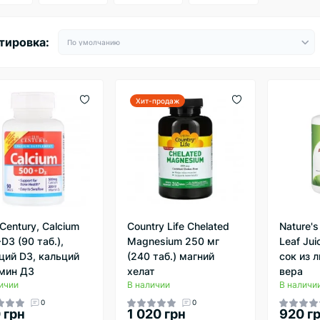
тировка:
Хит-продаж
 Century, Calcium
Country Life Chelated
Nature's
D3 (90 таб.),
Magnesium 250 мг
Leaf Jui
ций D3, кальций
(240 таб.) магний
сок из 
мин Д3
хелат
вера
ичии
В наличии
В наличи
0
0
 грн
1 020 грн
920 г