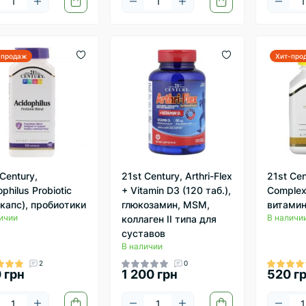
-продаж
Хит-про
 Century,
21st Century, Arthri-Flex
21st Cen
philus Probiotic
+ Vitamin D3 (120 таб.),
Complex 
 капс), пробиотики
глюкозамин, MSM,
витамин
ичии
В наличи
коллаген II типа для
суставов
В наличии
2
0
 грн
1 200 грн
520 г