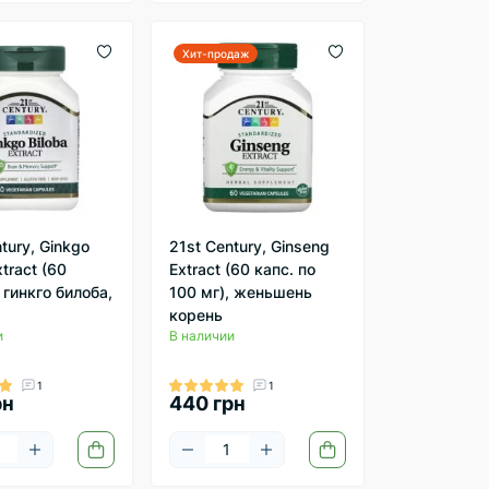
Хит-продаж
tury, Ginkgo
21st Century, Ginseng
xtract (60
Extract (60 капс. по
 гинкго билоба,
100 мг), женьшень
корень
и
В наличии
1
1
рн
440 грн