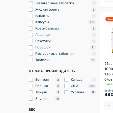
Жевательные таблетки
1
Жидкая форма
3
Каплеты
1
Хит
Капсулы
231
Крем-бальзам
3
Леденцы
1
Пакетики
3
Порошок
21
Растворимые таблетки
1
Таблетки
70
21st 
1000
СТРАНА-ПРОИЗВОДИТЕЛЬ
таб.
биот
Венгрия
Канада
2
1
В нал
Польша
США
3
297
Турция
Украина
3
19
490
Япония
15
ВЕС