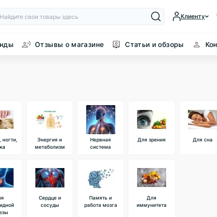
Клиенту
енды
Отзывы о магазине
Статьи и обзоры
Ко
 ногти,
Энергия и
Нервная
Для зрения
Для сна
жа
метаболизм
система
ля
Сердце и
Память и
Для
идной
сосуды
работа мозга
иммунитета
езы