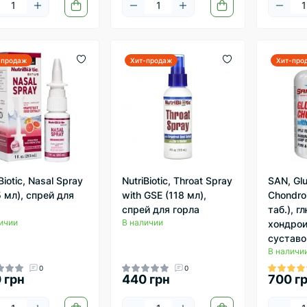
-продаж
Хит-продаж
Хит-про
Biotic, Nasal Spray
NutriBiotic, Throat Spray
SAN, Gl
5 мл), спрей для
with GSE (118 мл),
Chondro
спрей для горла
таб.), г
ичии
В наличии
хондро
суставо
В наличи
0
0
 грн
440 грн
700 г