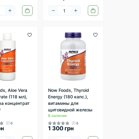
ds, Aloe Vera
Now Foods, Thyroid
ate (118 мл),
Energy (180 капс.),
ра концентрат
витамины для
и
щитовидной железы
В наличии
0
0
рн
1 300 грн