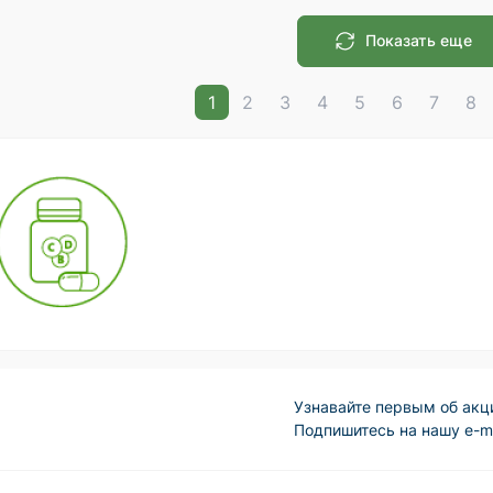
Показать еще
1
2
3
4
5
6
7
8
Узнавайте первым об акц
Подпишитесь на нашу e-m