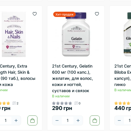
Хит-продаж
Century, Extra
21st Century, Gelatin
21st Cen
gth Hair, Skin &
600 мг (100 капс.),
Biloba E
 (90 таб.), волосы
желатин, для волос,
капсул),
и кожа
кожи и ногтей,
гинко
ичии
В наличи
суставов и связок
В наличии
2
0
 грн
290 грн
440 г