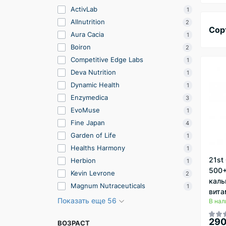
ActivLab
1
Allnutrition
2
Сор
Aura Cacia
1
Boiron
2
Competitive Edge Labs
1
Deva Nutrition
1
Dynamic Health
1
Enzymedica
3
EvoMuse
1
Fine Japan
4
Garden of Life
1
Healths Harmony
1
21st
Herbion
1
500+
Kevin Levrone
2
каль
Magnum Nutraceuticals
1
вита
Показать еще 56
В нал
290
ВОЗРАСТ