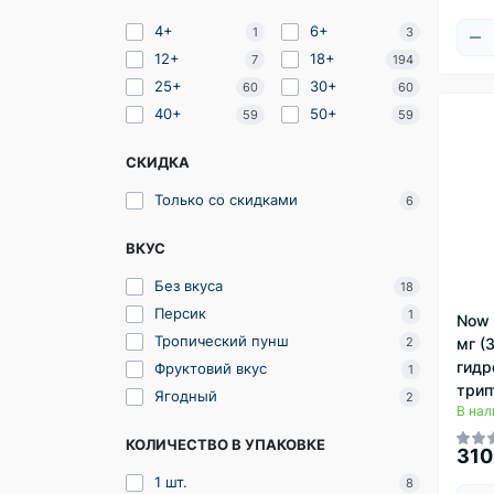
4+
6+
1
3
12+
18+
7
194
25+
30+
60
60
40+
50+
59
59
СКИДКА
Только со cкидками
6
ВКУС
Без вкуса
18
Персик
1
Now 
Тропический пунш
мг (3
2
гидр
Фруктовий вкус
1
трип
Ягодный
2
В нал
КОЛИЧЕСТВО В УПАКОВКЕ
310
1 шт.
8