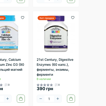
даж
Хит-продаж
tury, Calcium
21st Century, Digestive
um Zinc D3 (90
Enzymes (60 капс.),
кальций магний
ферменты, энзимы,
ферменти
и
В наличии
0
0
рн
390 грн