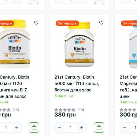
-продаж
Хит-продаж
Хит-про
Century, Biotin
21st Century, Biotin
21st Cen
0 мкг (120
5000 мкг (110 капс.),
Magnesi
),витамин B-7,
биотин для волос
таб.), 
В наличии
ин для волос
цинк
ичии
В наличи
0
0
 грн
380 грн
300 г