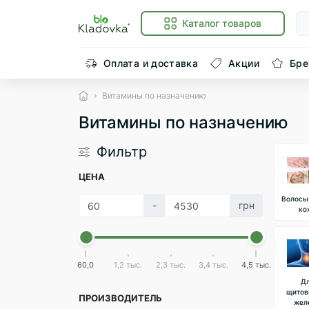
Каталог товаров
Оплата и доставка
Акции
Бр
Витамины по назначению
Витамины по назначению
Фильтр
ЦЕНА
Волосы,
-
грн
ко
60,0
1,2 тыс.
2,3 тыс.
3,4 тыс.
4,5 тыс.
Д
щитов
ПРОИЗВОДИТЕЛЬ
жел