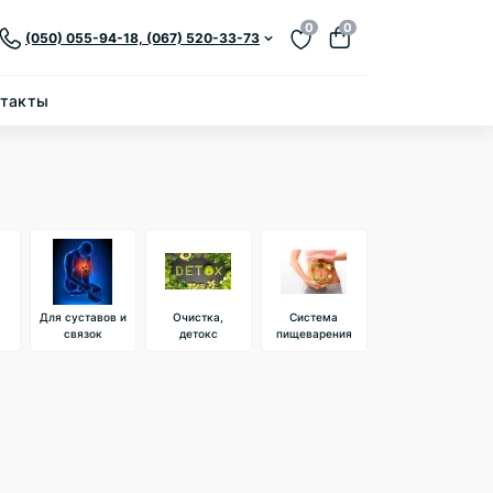
0
0
(050) 055-94-18, (067) 520-33-73
нтакты
Для суставов и
Очистка,
Система
связок
детокс
пищеварения