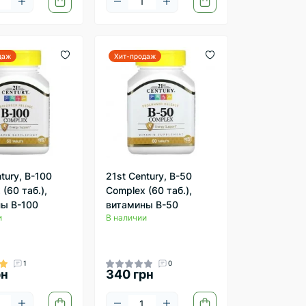
даж
Хит-продаж
tury, B-100
21st Century, B-50
(60 таб.),
Complex (60 таб.),
ы B-100
витамины B-50
и
В наличии
1
0
рн
340 грн