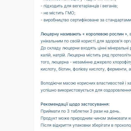
- підходить для вегетаріанців і веганів;
- не містить ГМО;
- виробництво сертифіковане за стандартами
Люцерну називають « королевою рослин »
,
унікальним по своїй користі для здоров'я орг
До складу люцерни входять цінні мінеральні р
калій, натрій. Люцерна містить ряд протеоліт
того, люцерна - незамінне джерело хлорофілу, 
кислоту, біотин, фолієву кислоту, ферменти, а
Володіючи масою корисних властивостей і ха
успішно використовується для оздоровлення
Рекомендації щодо застосування:
Приймати по 3 таблетки 3 рази на день.
Продукт може природним чином змінювати ко
Після відкриття упаковки зберігати в прохол