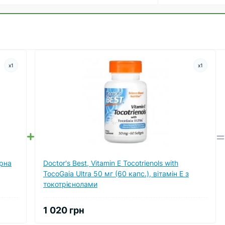
x
1
x
1
ерна
Doctor's Best, Vitamin E Tocotrienols with
TocoGaia Ultra 50 мг (60 капс.), вітамін Е з
токотрієнолами
1 020 грн