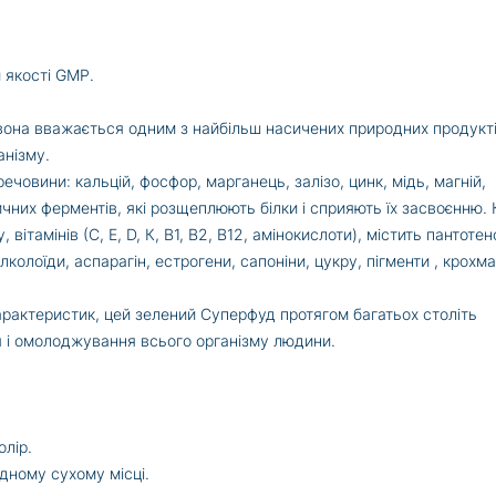
 якості GMP.
 вона вважається одним з найбільш насичених природних продукті
анізму.
ечовини: кальцій, фосфор, марганець, залізо, цинк, мідь, магній,
ичних ферментів, які розщеплюють білки і сприяють їх засвоєнню. 
вітамінів (С, Е, D, К, B1, B2, В12, амінокислоти), містить пантоте
лколоїди, аспарагін, естрогени, сапоніни, цукру, пігменти , крохма
рактеристик, цей зелений Суперфуд протягом багатьох століть
 і омолоджування всього організму людини.
лір.
одному сухому місці.