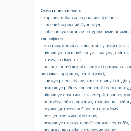
Опис і призначення:
- харчова добавка на рослинній основі;
- зелений корисний Суперфуд;
- забезпечує організм натуральними вітамін
хлорофілом;
- має виражений загальнотонізуючий ефект;
- підвищує життєвий тонус і працездатність;
- стимулює імунітет;
- володіє антибактеріальними і протизапальн
виразках, артритах, ревматизмі);
- знижує рівень цукру, холестерину і ліпідів у
- покращує роботу кровоносної і серцево-суд
- підвищує еластичність артерій, попереджає
- оптимізує обмін речовин, травлення і робо
- сприяє детоксикації всього організму;
- розщеплює жирові клітини;
- покращує стан кісткової тканини і суглобів, в
- посилює лактацію у годуючих жінок;