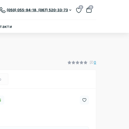
0
0
(050) 055-94-18, (067) 520-33-73
такти
0
о
і