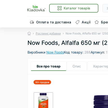
Каталог товарів
Оплата та доставка
Акції
Бре
Рослинні добавки
Now Foods, Alfalfa 650 мг (25
Now Foods, Alfalfa 650 мг (
Виробники
Now Foods
Код товару:
288
Артикул:
1
Все про товар
Опис
Характе
Хіт-продаж