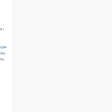
в і
Крім
нову
ль.