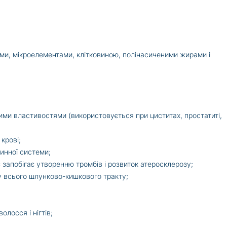
ами, мікроелементами, клітковиною, полінасиченими жирами і
ими властивостями (використовується при циститах, простатиті,
 крові;
инної системи;
 запобігає утворенню тромбів і розвиток атеросклерозу;
ту всього шлунково-кишкового тракту;
олосся і нігтів;