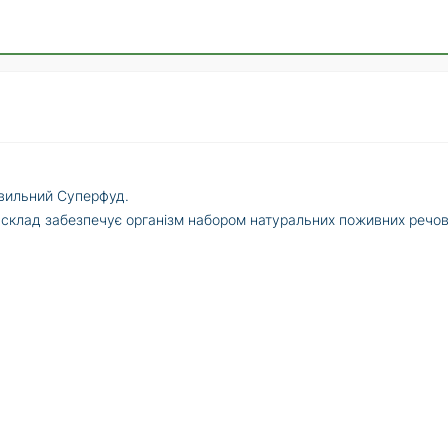
ивильний Суперфуд.
м склад забезпечує організм набором натуральних поживних речов