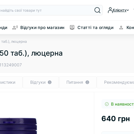
Клієнту
нди
Відгуки про магазин
Статті та огляди
Кон
0 таб.), люцерна
250 таб.), люцерна
113249007
ристики
Відгуки
Питання
Рекомендуєм
0
0
В наявност
640 грн