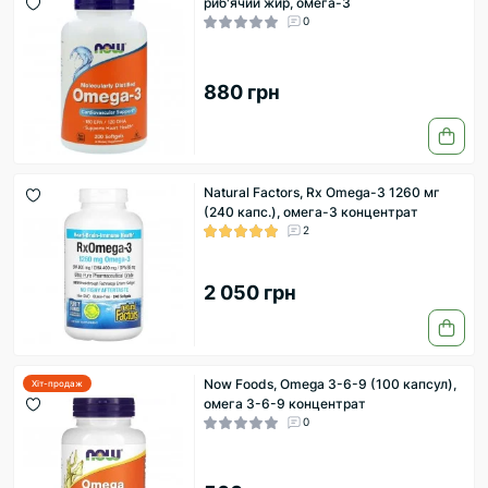
риб'ячий жир, омега-3
0
880 грн
Natural Factors, Rx Omega-3 1260 мг
(240 капс.), омега-3 концентрат
2
2 050 грн
Now Foods, Omega 3-6-9 (100 капсул),
Хіт-продаж
омега 3-6-9 концентрат
0