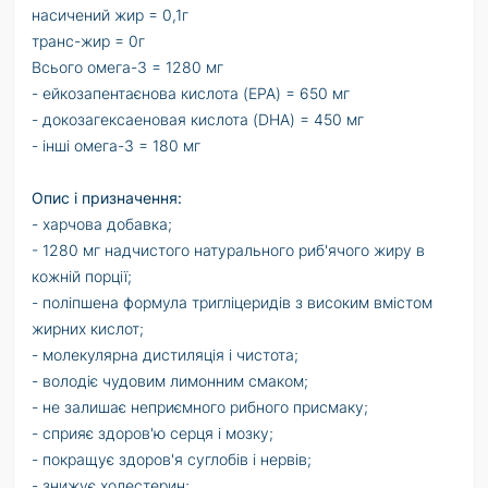
насичений жир = 0,1г
транс-жир = 0г
Всього омега-3 = 1280 мг
- ейкозапентаєнова кислота (
EPA
) = 650 мг
- докозагексаеновая кислота (
DHA
) = 450 мг
- інші омега-3 = 180 мг
Опис і призначення:
- харчова добавка;
- 1280 мг надчистого натурального риб'ячого жиру в
кожній порції;
- поліпшена формула тригліцеридів з високим вмістом
жирних кислот;
- молекулярна дистиляція і чистота;
- володіє чудовим лимонним смаком;
- не залишає неприємного рибного присмаку;
- сприяє здоров'ю серця і мозку;
- покращує здоров'я суглобів і нервів;
- знижує холестерин;