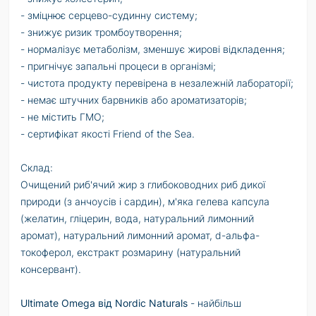
- зміцнює серцево-судинну систему;
- знижує ризик тромбоутворення;
- нормалізує метаболізм, зменшує жирові відкладення;
- пригнічує запальні процеси в організмі;
- чистота продукту перевірена в незалежній лабораторії;
- немає штучних барвників або ароматизаторів;
- не містить ГМО;
- сертифікат якості Friend of the Sea.
Склад:
Очищений риб'ячий жир з глибоководних риб дикої
природи (з анчоусів і сардин), м'яка гелева капсула
(желатин, гліцерин, вода, натуральний лимонний
аромат), натуральний лимонний аромат, d-альфа-
токоферол, екстракт розмарину (натуральний
консервант).
Ultimate Omega від Nordic Naturals
- найбільш