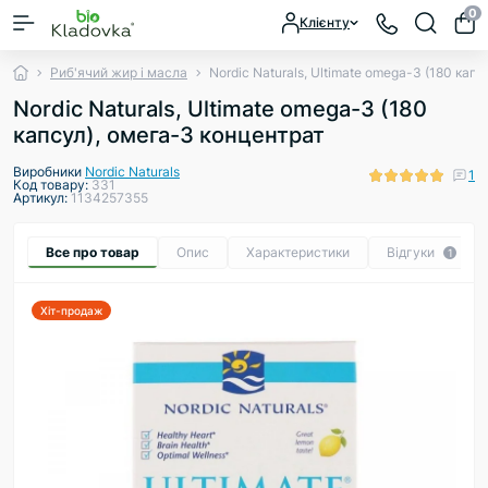
0
Клієнту
Риб'ячий жир і масла
Nordic Naturals, Ultimate omega-3 (180 кап
Nordic Naturals, Ultimate omega-3 (180
капсул), омега-3 концентрат
Виробники
Nordic Naturals
1
Код товару:
331
Артикул:
1134257355
Все про товар
Опис
Характеристики
Відгуки
1
Хіт-продаж