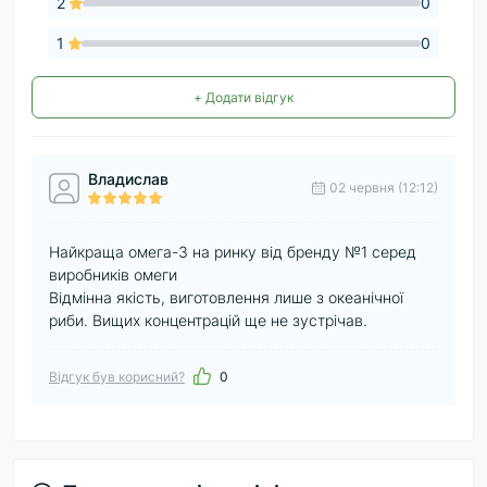
2
0
1
0
+ Додати відгук
Владислав
02 червня (12:12)
Найкраща омега-3 на ринку від бренду №1 серед
виробників омеги
Відмінна якість, виготовлення лише з океанічної
риби. Вищих концентрацій ще не зустрічав.
Відгук був корисний?
0