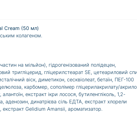
ial Cream (50 мл)
ським колагеном.
частин на мільйон), гідрогенізований полідецен,
овий тригліцерид, гліцерилстеарат SE, цетеариловий спи
сталічний віск, диметикон, сесквіолеат, бетаїн, ПЕГ-100
лцелюлоза, карбомер, сополімер гліцерилакрилату/акрило
алантоїн, екстракт ікри лосося, бутиленгліколь, 1,2-
а, аденозин, динатрієва сіль ЕДТА, екстракт хлорели
a, екстракт Gelidium Amansii, ароматизатор.