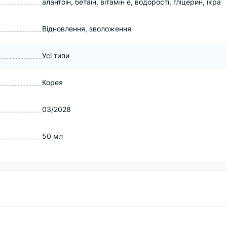
алантоїн, бетаїн, вітамін e, водорості, гліцерин, ікра
Відновлення, зволоження
Усі типи
Корея
03/2028
50 мл