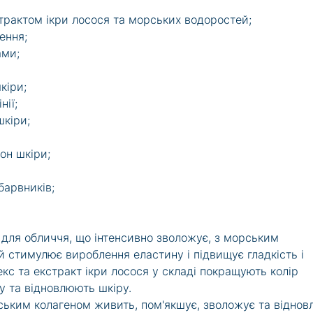
трактом ікри лосося та морських водоростей;
ення;
ами;
кіри;
нії;
шкіри;
он шкіри;
барвників;
для обличчя, що інтенсивно зволожує, з морським
ий стимулює вироблення еластину і підвищує гладкість і
кс та екстракт ікри лосося у складі покращують колір
у та відновлюють шкіру.
ьким колагеном живить, пом'якшує, зволожує та віднов