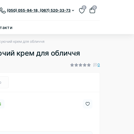
0
0
(050) 055-94-18, (067) 520-33-73
такти
ложуючий крем для обличчя
уючий крем для обличчя
0
о
і