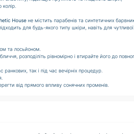
 колір.
thetic House
не містить парабенів та синтетичних барвник
 підходить для будь-якого типу шкіри, навіть для чутливої
ром та лосьйоном.
бличчя, розподіліть рівномірно і втирайте його до повно
 ранкових, так і під час вечірніх процедур.
я.
берегти від прямого впливу сонячних променів.