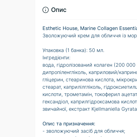
Опис
Esthetic House, Marine Collagen Essent
Зволожуючий крем для обличчя із мор
Упаковка (1 банка): 50 мл.
Інгредієнти:
вода, гідролізований колаген (200 000 
дипропіленгліколь, каприловий/каприн
гліцерин, стеаринова кислота, мікрокри
стеарат, каприлілгліколь, гідроксиети
кислоти, трометамін, токоферил ацетат, 
гександіол, каприлгідроксамова кислот
звичайної, екстракт Kjellmaniella Gyrat
Опис та призначення:
- зволожуючий засіб для обличчя;