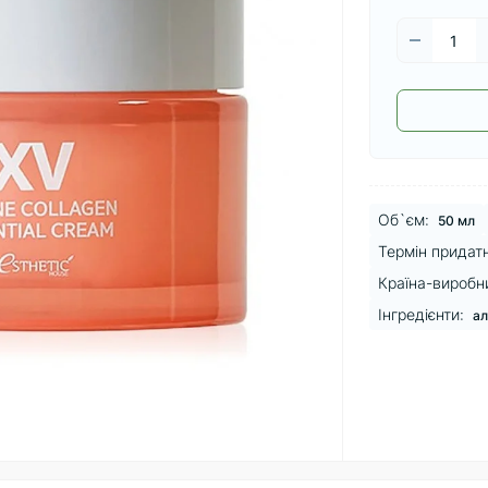
Об`єм:
50 мл
Термін придатн
Країна-виробн
Інгредієнти:
ал