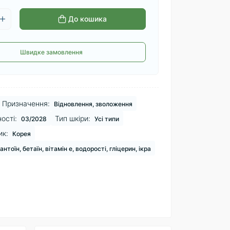
До кошика
Швидке замовлення
Призначення:
Відновлення, зволоження
ості:
Тип шкіри:
03/2028
Усі типи
ик:
Корея
антоїн, бетаїн, вітамін e, водорості, гліцерин, ікра