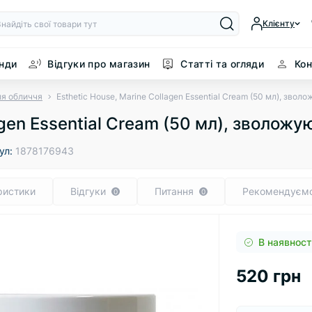
Клієнту
нди
Відгуки про магазин
Статті та огляди
Кон
ля обличчя
Esthetic House, Marine Collagen Essential Cream (50 мл), зво
agen Essential Cream (50 мл), зволож
ул:
1878176943
ристики
Відгуки
Питання
Рекомендуєм
0
0
В наявност
520 грн