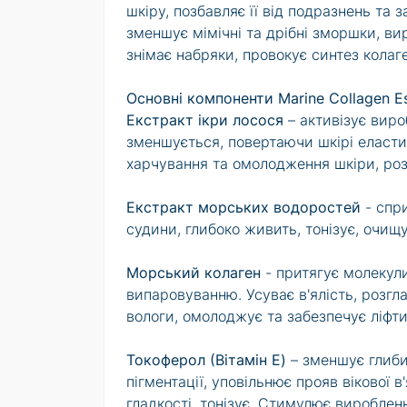
шкіру, позбавляє її від подразнень та 
зменшує мімічні та дрібні зморшки, ви
знімає набряки, провокує синтез колаг
Основні компоненти Marine Collagen Es
Екстракт ікри лосося
– активізує вироб
зменшується, повертаючи шкірі еласти
харчування та омолодження шкіри, розг
Екстракт морських водоростей
- спр
судини, глибоко живить, тонізує, очищу
Морський колаген
- притягує молекули
випаровуванню. Усуває в'ялість, розгл
вологи, омолоджує та забезпечує ліфти
Токоферол (Вітамін E)
– зменшує глиби
пігментації, уповільнює прояв вікової 
гладкості, тонізує. Стимулює вироблен