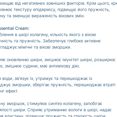
захищає від негативних зовнішніх факторів. Крім цього, к
рівнює текстуру епідермісу, підвищує його пружність,
ену та зменшує вираженість вікових змін.
sential Cream:
лення в шкірі колагену, кількість якого з віком
чність та пружність. Забезпечує глибоке активне
ладжує мімічні та вікові зморшки.
ияє оновленню шкіри, зміцнює імунітет шкіри, розширює
є, зміцнює судини, має антивікову дію.
 води, зв'язує їх, утримує та перешкоджає їх
аджує зморшки, зберігає пружність, перешкоджає втраті
нг ефект.
ну зморшок, стимулює синтез колагену, запобігає
в'ялості шкіри. Сприяє утриманню вологи в шкірі, надає
ня еластину, підвищує пружність та гладкість шкіри,