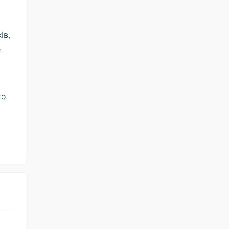
ів,
.
го