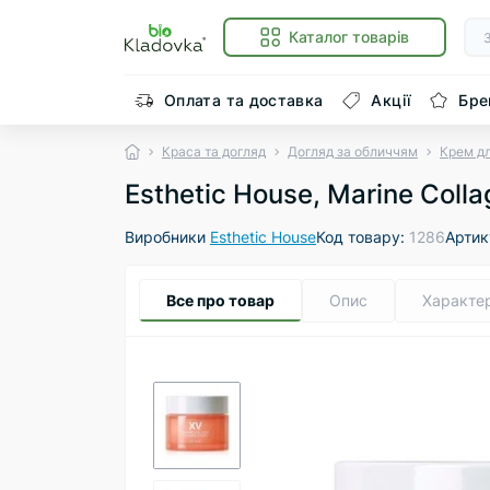
Каталог товарів
Оплата та доставка
Акції
Бре
Краса та догляд
Догляд за обличчям
Крем д
Esthetic House, Marine Coll
Виробники
Esthetic House
Код товару:
1286
Артик
Все про товар
Опис
Характе