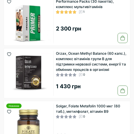
Performance Packs (30 пакетів),
комплекс мультивітамінів
1
2 300 грн
Orzax, Ocean Methyl Balance (60 капс.),
комплекс вітамінів групи B для
підтримки нервової системи, енергії та
обмінних процесів в організмі
0
1 430 грн
Solgar, Folate Metafolin 1000 мкг (60
Новинка
таб.), метилфолат, вітамін B9
0