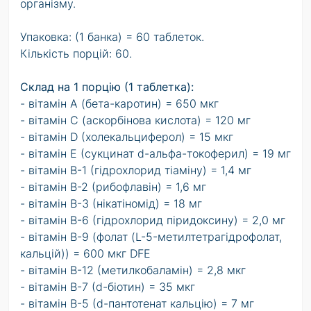
організму.
Упаковка: (1 банка) = 60 таблеток.
Кількість порцій: 60.
Склад на 1 порцію (1 таблетка):
- вітамін А (бета-каротин) = 650 мкг
- вітамін С (аскорбінова кислота) = 120 мг
- вітамін D (холекальциферол) = 15 мкг
- вітамін E (сукцинат d-альфа-токоферил) = 19 мг
- вітамін B-1 (гідрохлорид тіаміну) = 1,4 мг
- вітамін B-2 (рибофлавін) = 1,6 мг
- вітамін B-3 (нікатіномід) = 18 мг
- вітамін B-6 (гідрохлорид піридоксину) = 2,0 мг
- вітамін В-9 (фолат (L-5-метилтетрагідрофолат,
кальцій)) = 600 мкг DFE
- вітамін B-12 (метилкобаламін) = 2,8 мкг
- вітамін В-7 (d-біотин) = 35 мкг
- вітамін В-5 (d-пантотенат кальцію) = 7 мг