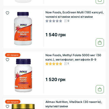
Now Foods, EcoGreen Multi (180 капcул),
чоловічі вітаміни жіночі вітаміни
0
1 540 грн
Now Foods, Methyl Folate 5000 мкг (50
Хіт-продаж
капс.), метилфолат, метафолін B-9
1
1 520 грн
Allmax Nutrition, VitaStack (30 пакетів),
Хіт-продаж
мультивітаміни