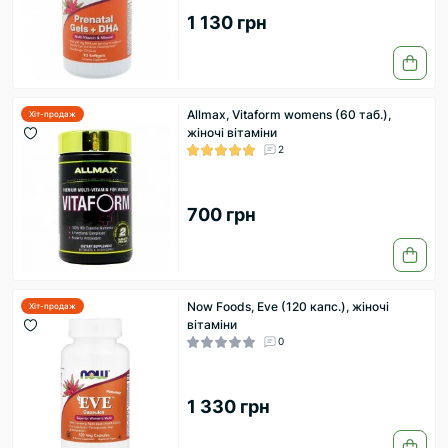
1 130 грн
Allmax, Vitaform womens (60 таб.),
Хіт-продаж
жіночі вітаміни
2
700 грн
Now Foods, Eve (120 капс.), жіночі
Хіт-продаж
вітаміни
0
1 330 грн