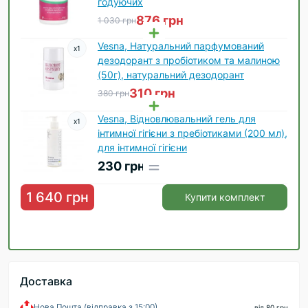
годуючих
876 грн
1 030 грн
Vesna, Натуральний парфумований
x
1
дезодорант з пробіотиком та малиною
(50г), натуральний дезодорант
310 грн
380 грн
Vesna, Відновлювальний гель для
x
1
інтимної гігієни з пребіотиками (200 мл),
для інтимної гігієни
230 грн
1 640 грн
Купити комплект
Доставка
Нова Пошта (відправка з 15:00)
від 80 грн