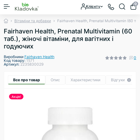
0
Клієнту
Вітаміни та добавки
Fairhaven Health, Prenatal Multivitamin (60 таб
Fairhaven Health, Prenatal Multivitamin (60
таб.), жіночі вітаміни, для вагітних і
годуючих
Виробники
Fairhaven Health
0
Код товару:
1571
Артикул:
2235830029
Все про товар
Опис
Характеристики
Відгуки
0
Акція!