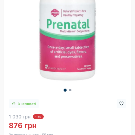
В наявності
1 030 грн
-15%
876 грн
Ви заощаджуєте:
155 грн