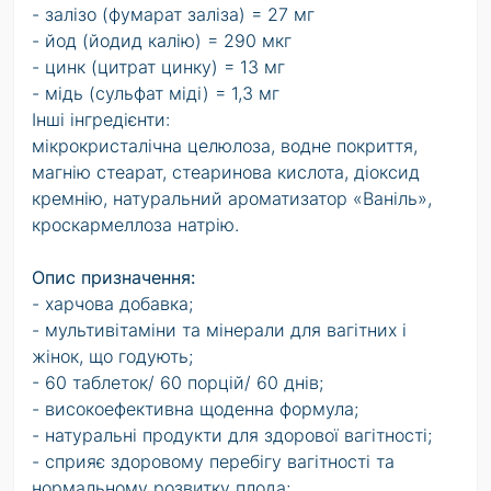
- залізо (фумарат заліза) = 27 мг
- йод (йодид калію) = 290 мкг
- цинк (цитрат цинку) = 13 мг
- мідь (сульфат міді) = 1,3 мг
Інші інгредієнти:
мікрокристалічна целюлоза, водне покриття,
магнію стеарат, стеаринова кислота, діоксид
кремнію, натуральний ароматизатор «Ваніль»,
кроскармеллоза натрію.
Опис призначення:
- харчова добавка;
- мультивітаміни та мінерали для вагітних і
жінок, що годують;
- 60 таблеток/ 60 порцій/ 60 днів;
- високоефективна щоденна формула;
- натуральні продукти для здорової вагітності;
- сприяє здоровому перебігу вагітності та
нормальному розвитку плода;