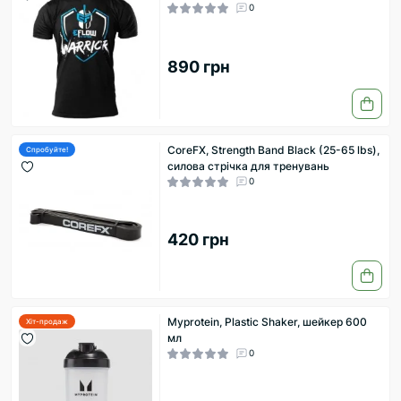
0
890 грн
CoreFX, Strength Band Black (25-65 lbs),
Спробуйте!
силова стрічка для тренувань
0
420 грн
Myprotein, Plastic Shaker, шейкер 600
Хіт-продаж
мл
0