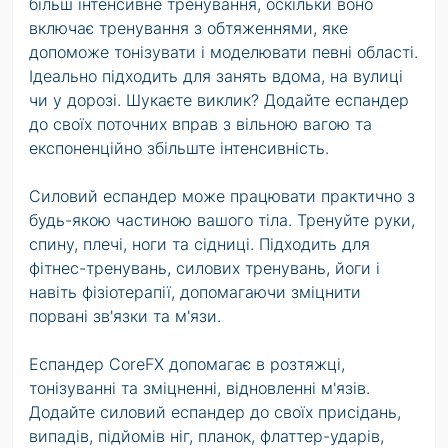
більш інтенсивне тренування, оскільки воно
включає тренування з обтяженнями, яке
допоможе тонізувати і моделювати певні області.
Ідеально підходить для занять вдома, на вулиці
чи у дорозі. Шукаєте виклик? Додайте еспандер
до своїх поточних вправ з вільною вагою та
експоненційно збільште інтенсивність.
Силовий еспандер може працювати практично з
будь-якою частиною вашого тіла. Тренуйте руки,
спину, плечі, ноги та сідниці. Підходить для
фітнес-тренувань, силових тренувань, йоги і
навіть фізіотерапії, допомагаючи зміцнити
порвані зв'язки та м'язи.
Еспандер CoreFX допомагає в розтяжці,
тонізуванні та зміцненні, відновленні м'язів.
Додайте силовий еспандер до своїх присідань,
випадів, підйомів ніг, планок, флаттер-ударів,