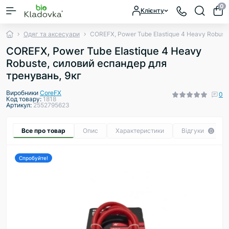
0
Клієнту
Одяг та аксесуари
COREFX, Power Tube Elastique 4 Heavy Robust
COREFX, Power Tube Elastique 4 Heavy
Robuste, силовий еспандер для
тренувань, 9кг
Виробники
CoreFX
0
Код товару:
1818
Артикул:
2552795623
Все про товар
Опис
Характеристики
Відгуки
0
Спробуйте!