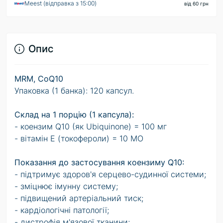
Meest (відправка з 15:00)
від 60 грн
Опис
MRM, CoQ10
Упаковка (1 банка): 120 капсул.
Склад на 1 порцію (1 капсула):
- коензим Q10 (як Ubiquinone) = 100 мг
- вітамін Е (токофероли) = 10 МО
Показання до застосування коензиму Q10:
- підтримує здоров'я серцево-судинної системи;
- зміцнює імунну систему;
- підвищений артеріальний тиск;
- кардіологічні патології;
- дистрофія м'язової тканини;