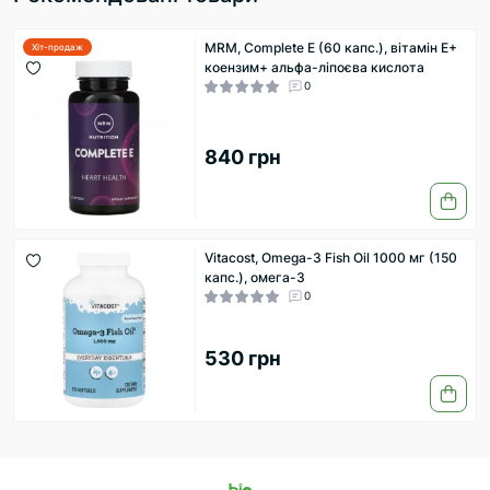
MRM, Complete E (60 капс.), вітамін Е+
Хіт-продаж
коензим+ альфа-ліпоєва кислота
0
840 грн
Vitacost, Omega-3 Fish Oil 1000 мг (150
капс.), омега-3
0
530 грн