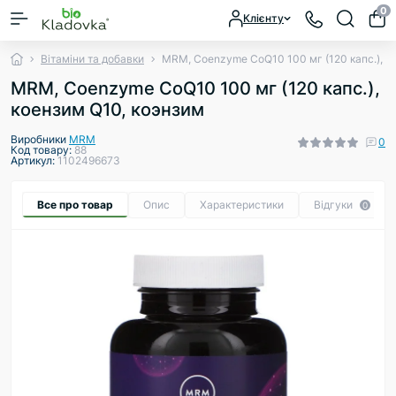
0
Клієнту
Вітаміни та добавки
MRM, Coenzyme CoQ10 100 мг (120 капс.), к
MRM, Coenzyme CoQ10 100 мг (120 капс.),
коензим Q10, коэнзим
Виробники
MRM
0
Код товару:
88
Артикул:
1102496673
Все про товар
Опис
Характеристики
Відгуки
0