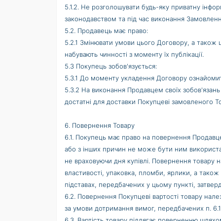
5.1.2. Не розголошувати будь-яку приватну інфо
законодавством та під час виконання Замовленн
5.2. Продавець має право:
5.2.1 Змінювати умови цього Договору, а також ц
набувають чинності з моменту їх публікації.
5.3 Покупець зобов'язується:
5.3.1 До моменту укладення Договору ознайомит
5.3.2 На виконання Продавцем своїх зобов'язань
достатні для доставки Покупцеві замовленого Т
6. Повернення Товару
6.1. Покупець має право на повернення Продавц
або з інших причин не може бути ним використа
не враховуючи дня купівлі. Повернення товару 
властивості, упаковка, пломби, ярлики, а тако
підставах, передбачених у цьому пункті, затверд
6.2. Повернення Покупцеві вартості товару нал
за умови дотримання вимог, передбачених п. 6.1
6.3. Вартість товару підлягає поверненню шляхо