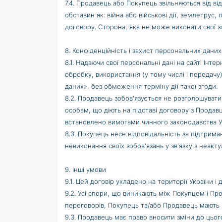
7.4. Продавець або Покупець звільняються від в
обставин як: війна або військові дії, землетрус,
договору. Сторона, яка не може виконати свої з
8. Конфіденційність і захист персональних даних
8.1. Надаючи свої персональні дані на сайті Ін
обробку, використання (у тому числі і передач
даних», без обмеження терміну дії такої згоди.
8.2. Продавець зобов'язується не розголошуват
особам, що діють на підставі договору з Продавц
встановлено вимогами чинного законодавства У
8.3. Покупець несе відповідальність за підтрим
невиконання своїх зобов'язань у зв'язку з неакту
9. Інші умови
9.1. Цей договір укладено на території України і
9.2. Усі спори, що виникають між Покупцем і П
переговорів, Покупець та/або Продавець мають п
9.3. Продавець має право вносити зміни до цьог