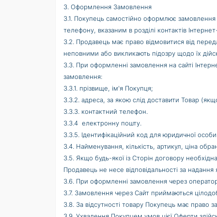
3. Оформлення Замовлення
3.1. Покупець самостійно оформлює замовлення
телефону, вказаним в розділі контактів Інтернет
3.2. Продавець має право відмовитися від пере
неповними або викликають підозру щодо їх дійсн
3.3. При оформленні замовлення на сайті Інтер
замовлення:
3.3.1. прізвище, ім'я Покупця;
3.3.2. адреса, за якою слід доставити Товар (як
3.3.3. контактний телефон.
3.3.4 електронну пошту.
3.3.5. Ідентифікаційний код для юридичної особи
3.4. Найменування, кількість, артикул, ціна обр
3.5. Якщо будь-якої із Сторін договору необхідна
Продавець не несе відповідальності за надання 
3.6. При оформленні замовлення через оператора П
3.7. Замовлення через Сайт приймаються цілодо
3.8. За відсутності товару Покупець має право з
3.9. Ухвалення Покупцем умов цієї Оферти здій