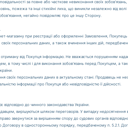
ідповідальності за повне або часткове невиконання своїх зобов'яза
 повінь, пожежа та інші стихійні лиха, що виникли незалежно від вол
обов'язання, негайно повідомляє про це іншу Сторону.
.
тернет-магазину при реєстрації або оформленні Замовлення, Покупець
у) своїх персональних даних, а також вчинення інших дій, передбач
и отриману від Покупця інформацію. Не вважається порушенням нада
ем, в тому числі і для виконання зобов'язань перед Покупцем, а так
країни.
ання своїх персональних даних в актуальному стані. Продавець не не
альністю інформації про Покупця або невідповідністю її дійсності.
 діє відповідно до чинного законодавства України.
родавцем, вирішуються шляхом переговорів. У випадку недосягнення
раво звернутися за вирішенням спору до судових органів відповідно
о Договору в односторонньому порядку, передбаченому п. 5.2.1. Дог