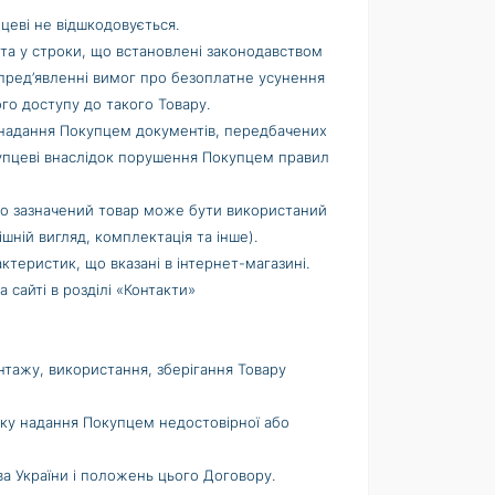
цеві не відшкодовується.
у та у строки, що встановлені законодавством
 пред’явленні вимог про безоплатне усунення
го доступу до такого Товару.
и надання Покупцем документів, передбачених
купцеві внаслідок порушення Покупцем правил
якщо зазначений товар може бути використаний
шній вигляд, комплектація та інше).
ктеристик, що вказані в інтернет-магазині.
сайті в розділі «Контакти»
нтажу, використання, зберігання Товару
адку надання Покупцем недостовірної або
тва України і положень цього Договору.