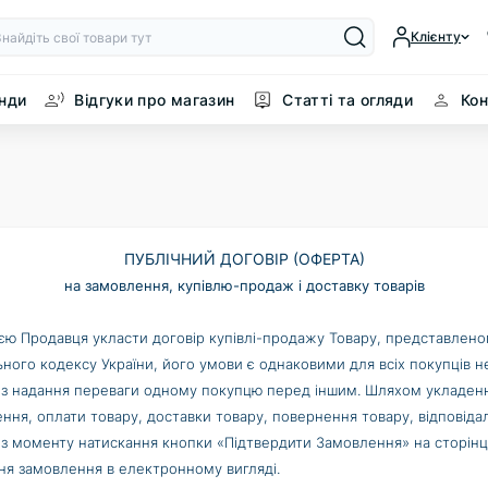
Клієнту
нди
Відгуки про магазин
Статті та огляди
Кон
ПУБЛІЧНИЙ ДОГОВІР (ОФЕРТА)
на замовлення, купівлю-продаж і доставку товарів
єю Продавця укласти договір купівлі-продажу Товару, представленого
ьного кодексу України, його умови є однаковими для всіх покупців не
ез надання переваги одному покупцю перед іншим. Шляхом укладенн
я, оплати товару, доставки товару, повернення товару, відповідаль
з моменту натискання кнопки «Підтвердити Замовлення» на сторінці
я замовлення в електронному вигляді.