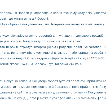
чна пропозиція Продавця, адресована невизначеному колу осіб, укласт
вах, що містяться в цій Оферті.
який був обраний покупцем на сайті Інтернет-магазину та поміщений
ою www biokladovka.com створений для укладення договорів роздрібної
авцем описом Товару за допомогою мережі Інтернет.
осягла 18 років, отримує інформацію від Продавця, розміщує замовлен
ані зі здійсненням підприємницької діяльності, або юридична особа 
ипоренко Андрій Олександрович (ідентифікаційний код 2847701430), 
ння якого: 07405, м.Бровари, вул. Киівська 247 кв. 515
ість Покупцю Товар, а Покупець зобов’язується оплатити і прийняти Т
ом оферти) та моментом повного й беззаперечного прийняттям Пок
ованої на сайті Інтернет-магазину, за умови отримання Покупцем 
 бажанням Покупця, Договір може бути оформлений у письмовій формі