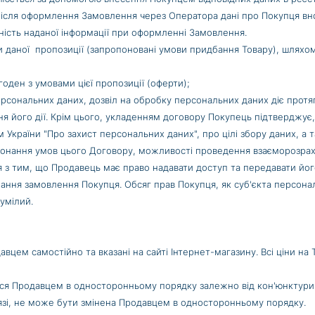
ісля оформлення Замовлення через Оператора дані про Покупця вно
ірність наданої інформації при оформленні Замовлення.
ви даної пропозиції (запропоновані умови придбання Товару), шля
годен з умовами цієї пропозиції (оферти);
 персональних даних, дозвіл на обробку персональних даних діє протя
я його дії. Крім цього, укладенням договору Покупець підтверджує,
України "Про захист персональних даних", про цілі збору даних, а 
нання умов цього Договору, можливості проведення взаєморозрахунк
 з тим, що Продавець має право надавати доступ та передавати йог
ння замовлення Покупця. Обсяг прав Покупця, як суб'єкта персонал
умілий.
вцем самостійно та вказані на сайті Інтернет-магазину. Всі ціни на Т
ися Продавцем в односторонньому порядку залежно від кон'юнктури 
язі, не може бути змінена Продавцем в односторонньому порядку.