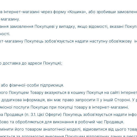
 в Інтернет-магазині через форму «Кошика», або зробивши замовл
-магазину.
дання замовлення Покупцеві у випадку, якщо відомості, вказані Поку
ості.
нет-магазину Покупець зобов'язується надати наступну обов’язкову 
що доставка до адреси Покупця);
 або фізичної-особи підприємця.
аного Покупцем Товару вказуються в кошику Покупця на сайті Інтерне
 додаткова інформація, він має право запросити її у іншій Стороні. 
якісної послуги Покупцю при покупці товару в інтернет-магазині.
родавця (п. 3.1. Цієї Оферти) Покупець зобов'язується надати інформ
бово та обробляються для виконання в робочий час Продавця.
амінити його товаром аналогічної моделі, відмовитися від цього тов
снюється за допомогою внесення Покупцем відповідних даних в реєст