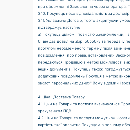
при оформленні Замовлення через оператора. П
3.10. Покупець несе відповідальність за достов
3.11. Укладаючи Договір, тобто акцептуючи умо
підтверджує наступне:
а) Покупець цілком і повністю ознайомлений, і з
б) він дає дозвіл на збір, обробку та передачу
протягом необмеженого терміну після закінченн
повідомлення) про права, встановлених Законом 
передаються Продавцю з метою можливості вико
інших документів. Покупець також погоджується
додаткових повідомлень Покупця з метою викона
захист персональних даних" йому відомий і зроз
4. Ціна і Доставка Товару
4.1 Ціни на Товари та послуги визначаються Прода
урахуванням ПДВ.
4.2 Ціни на Товари та послуги можуть змінюват
вартість якої оплачена Покупцем в повному обс