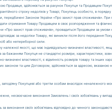
есою Продавця, здійснюється за рахунок Покупця та Продавцем Покуп
арантійного строку недоліків у Товарі, Покупець особисто, в порядк
ги, передбачені Законом України «Про захист прав споживачів». При
 з дати отримання Товару Продавцем в своє розпорядження та фізично
їни «Про захист прав споживачів», провадиться Продавцем за умов
ідповідає за недоліки Товару, які виникли після його передання По
осіб або непереборної сили.
ару належної якості, що має індивідуально-визначені властивості, 
а за бажанням Покупця не стандартні розміри, характеристики, зовні
-визначені властивості, є відмінність розмірів товару та інших хара
их законом та цим Договором, здійснюється за адресою, вказаною на 
ду, заподіяну Покупцеві або третім особам внаслідок неналежного мо
алежне, несвоєчасне виконання Замовлень і своїх зобов’язань у вип
ть за виконання своїх зобов'язань відповідно до чинного законодавс