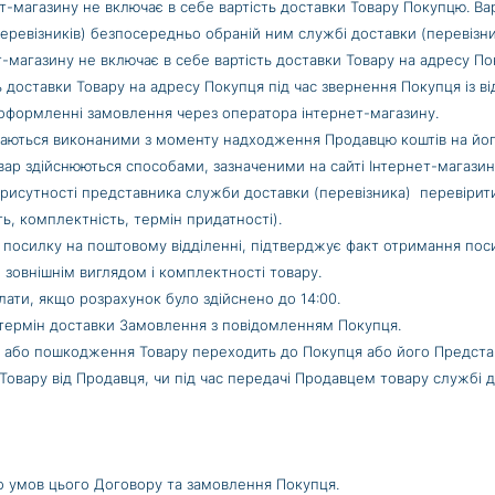
рнет-магазину не включає в себе вартість доставки Товару Покупцю. 
еревізників) безпосередньо обраній ним службі доставки (перевізни
нет-магазину не включає в себе вартість доставки Товару на адресу П
ь доставки Товару на адресу Покупця під час звернення Покупця із 
 оформленні замовлення через оператора інтернет-магазину.
ажаються виконаними з моменту надходження Продавцю коштів на йог
вар здійснюються способами, зазначеними на сайті Інтернет-магазину
рисутності представника служби доставки (перевізника) перевірити в
ь, комплектність, термін придатності).
посилку на поштовому відділенні, підтверджує факт отримання посил
, зовнішнім виглядом і комплектності товару.
лати, якщо розрахунок було здійснено до 14:00.
 термін доставки Замовлення з повідомленням Покупця.
ати або пошкодження Товару переходить до Покупця або його Предс
 Товару від Продавця, чи під час передачі Продавцем товару службі 
 до умов цього Договору та замовлення Покупця.