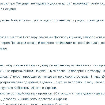
рмацію про Покупця і не надавати доступ до цієї інформації третім о
я Покупця.
іни на Товари та послуги, в односторонньому порядку, розміщуючи їх
ися зі змістом Договору, умовами Договору і цінами, запропонован
 перед Покупцем останній повинен повідомити всі необхідні дані, що
овару.
еві товару належної якості, якщо товар не задовольнив його за фо
ний за призначенням. Покупець має право на повернення товару нал
належної якості проводиться, якщо він не використовувався і якщо 
ж розрахунковий документ, виданий Покупцю за оплату Товару. Перел
жується Кабінетом Міністрів України.
ежної якості здійснюється протягом 30 (тридцяти) календарних днів
. Договору, чинним законодавством України.
м банківського переказу на рахунок Покупця.