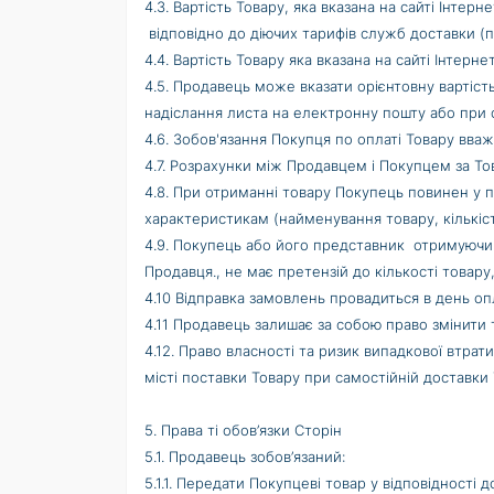
4.3. Вартість Товару, яка вказана на сайті Інте
відповідно до діючих тарифів служб доставки (п
4.4. Вартість Товару яка вказана на сайті Інтер
4.5. Продавець може вказати орієнтовну вартіст
надіслання листа на електронну пошту або при
4.6. Зобов'язання Покупця по оплаті Товару вв
4.7. Розрахунки між Продавцем і Покупцем за То
4.8. При отриманні товару Покупець повинен у п
характеристикам (найменування товару, кількіст
4.9. Покупець або його представник отримуючи 
Продавця., не має претензій до кількості товару
4.10 Відправка замовлень провадиться в день оп
4.11 Продавець залишає за собою право змінити
4.12. Право власності та ризик випадкової втр
місті поставки Товару при самостійній доставки
5. Права ті обов’язки Сторін
5.1. Продавець зобов’язаний:
5.1.1. Передати Покупцеві товар у відповідності