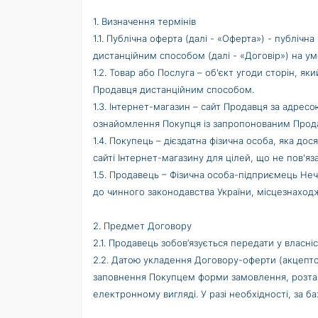
1. Визначення термінів
1.1. Публічна оферта (далі - «Оферта») - публі
дистанційним способом (далі - «Договір») на умо
1.2. Товар або Послуга – об'єкт угоди сторін, 
Продавця дистанційним способом.
1.3. Інтернет-магазин – сайт Продавця за адрес
ознайомлення Покупця із запропонованим Прод
1.4. Покупець – дієздатна фізична особа, яка д
сайті Інтернет-магазину для цілей, що не пов'яз
1.5. Продавець – Фізична особа-підприємець Неч
до чинного законодавства України, місцезнаходже
2. Предмет Договору
2.1. Продавець зобов’язується передати у власн
2.2. Датою укладення Договору-оферти (акцепт
заповнення Покупцем форми замовлення, розташ
електронному вигляді. У разі необхідності, за