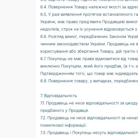
6.4. Повернення Товару належної якості за адр
6.5. У разі виявлення протягом встановленого г
України, має право пред'явити Продавцеві вимо
недоліків, строк на їх усунення відраховується
6.6. Розгляд вимог, передбачених Законом Укра
чинним законодавством України. Продавець не в
користування або зберігання Товару, дій третіх 
6.7. Покупець не має права відмовитися від тов
виключно Покупцем, який його придбав, (в т.ч. з
Підтвердженням того, що товар має індивідуально
6.8. Повернення товару, у випадках, передбачен
7. Відповідальність
7.1. Продавець не несе відповідальності за шко
придбаного у Продавця.
7.2. Продавець не несе відповідальності за нен
помилкової інформації.
7.3. Продавець і Покупець несуть відповідальніс