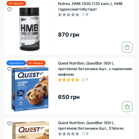
Nutrex, HMB 1000 (120 капс.), НМВ
Хіт-продаж
гідроксіметілбутірат
0
870 грн
Quest Nutrition, QuestBar (60г),
Спробуйте!
Хіт-продаж
протеїнові батончики 4шт., з чорничним
мафіном
1
650 грн
Quest Nutrition, QuestBar (60г),
протеїнові батончики 4шт., S'Mores
0