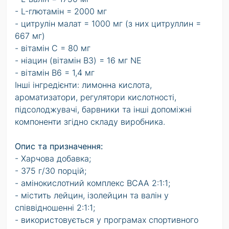
- L-глютамін = 2000 мг
- цитрулін малат = 1000 мг (з них цитруллин =
667 мг)
- вітамін C = 80 мг
- ніацин (вітамін B3) = 16 мг NE
- вітамін B6 = 1,4 мг
Інші інгредієнти: лимонна кислота,
ароматизатори, регулятори кислотності,
підсолоджувачі, барвники та інші допоміжні
компоненти згідно складу виробника.
Опис та призначення:
- Харчова добавка;
- 375 г/30 порцій;
- амінокислотний комплекс BCAA 2:1:1;
- містить лейцин, ізолейцин та валін у
співвідношенні 2:1:1;
- використовується у програмах спортивного