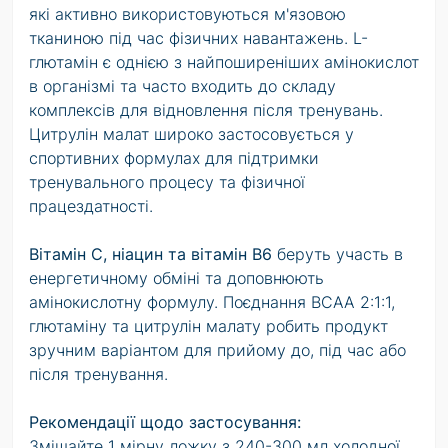
які активно використовуються м'язовою
тканиною під час фізичних навантажень. L-
глютамін є однією з найпоширеніших амінокислот
в організмі та часто входить до складу
комплексів для відновлення після тренувань.
Цитрулін малат широко застосовується у
спортивних формулах для підтримки
тренувального процесу та фізичної
працездатності.
Вітамін C, ніацин та вітамін B6
беруть участь в
енергетичному обміні та доповнюють
амінокислотну формулу. Поєднання BCAA 2:1:1,
глютаміну та цитрулін малату робить продукт
зручним варіантом для прийому до, під час або
після тренування.
Рекомендації щодо застосування:
Змішайте 1 мірну ложку з 240-300 мл холодної