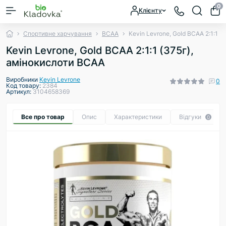
0
Клієнту
Спортивне харчування
ВСАА
Kevin Levrone, Gold BCAA 2:1:1 
Kevin Levrone, Gold BCAA 2:1:1 (375г),
амінокислоти BCAA
Виробники
Kevin Levrone
0
Код товару:
2384
Артикул:
3104658369
Все про товар
Опис
Характеристики
Відгуки
0