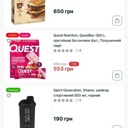
650 грн
Quest Nutrition, QuestBar (60г),
УЦІНКА
Акція!
протеїнові батончики 4шт., Полуничний
пиріг
0
650 грн
-15%
553 грн
Sport Generation, Shaker, шейкер
Новинка
спортивний 500 мл, чорний
0
190 грн