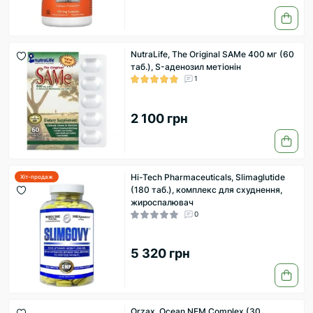
NutraLife, The Original SAMe 400 мг (60
таб.), S-аденозил метіонін
1
2 100 грн
Hi-Tech Pharmaceuticals, Slimaglutide
Хіт-продаж
(180 таб.), комплекс для схуднення,
жироспалювач
0
5 320 грн
Orzax, Ocean NEM Complex (30