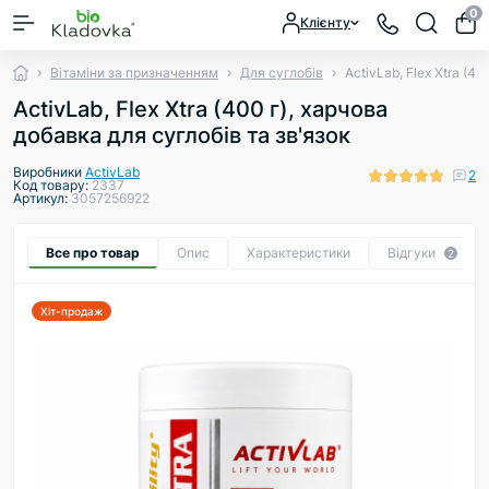
0
Клієнту
Вітаміни за призначенням
Для суглобів
ActivLab, Flex Xtra (4
ActivLab, Flex Xtra (400 г), харчова
добавка для суглобів та зв'язок
Виробники
ActivLab
2
Код товару:
2337
Артикул:
3057256922
Все про товар
Опис
Характеристики
Відгуки
2
Хіт-продаж