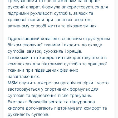
тренуваннями та навантаженням на опорно-
руховий апарат. Формула використовується для
підтримки рухливості суглобів, зв'язок та
хрящової тканини при заняттях спортом,
активному способі життя та вікових змінах.
Гідролізований колаген
є основним структурним
білком сполучної тканини і входить до складу
суглобів, зв'язок, сухожиль і хрящів.
Глюкозамін та хондроїтин
використовуються в
комплексах для підтримки суглобів та хрящової
тканини при підвищених фізичних
навантаженнях.
MSM
служить джерелом органічної сірки і часто
застосовується у спортивних формулах для
суглобів та відновлення після тренувань.
Екстракт Boswellia serrata та гіалуронова
кислота
допомагають підтримувати комфорт та
рухливість суглобів.