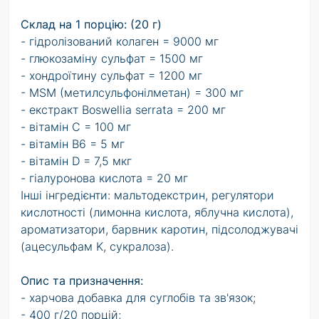
Склад на 1 порцію: (20 г)
- гідролізований колаген = 9000 мг
- глюкозаміну сульфат = 1500 мг
- хондроїтину сульфат = 1200 мг
- MSM (метилсульфонілметан) = 300 мг
- екстракт Boswellia serrata = 200 мг
- вітамін C = 100 мг
- вітамін B6 = 5 мг
- вітамін D = 7,5 мкг
- гіалуронова кислота = 20 мг
Інші інгредієнти: мальтодекстрин, регулятори
кислотності (лимонна кислота, яблучна кислота),
ароматизатори, барвник каротин, підсолоджувачі
(ацесульфам K, сукралоза).
Опис та призначення:
- харчова добавка для суглобів та зв'язок;
- 400 г/20 порцій;