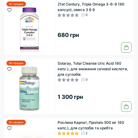
21st Century, Triple Omega 3-6-9 (90
Хіт-продаж
капсул), омега 3 6 9
0
680 грн
Solaray, Total Cleanse Uric Acid (60
Хіт-продаж
капс.), для зниження сечової кислоти,
для суглобів
0
1 300 грн
Рослина Карпат, Пропаїн 500 мг (60
Хіт-продаж
капс.), для суглобів та хребта
2